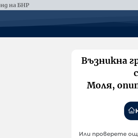
нд на БНР
Възникна г
Моля, опи
Или проверете ощ