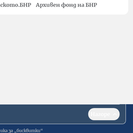
ското.БНР
Архивен фонд на БНР
Нагоре
ика за „бисквитки“