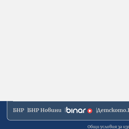
БНР
БНР Новини
Детското.
Общи условия за из