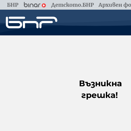
БНР
Детското.БНР
Архивен фо
Възникна
грешка!