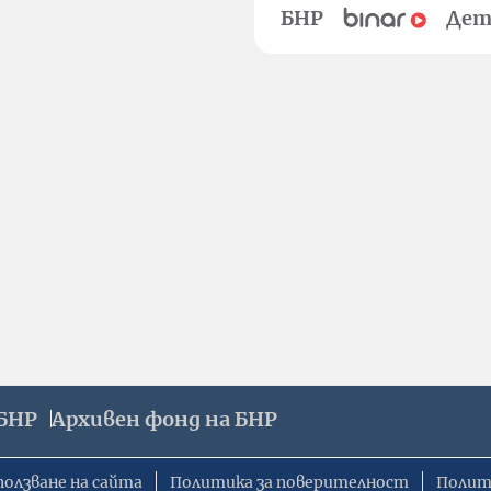
БНР
Дет
БНР
Архивен фонд на БНР
ползване на сайта
Политика за поверителност
Полит