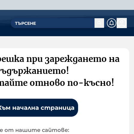
решка при зареждането на
съдържанието!
тайте отново по-късно!
Към начална страница
е от нашите сайтове: