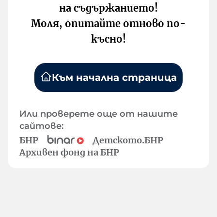
на съдържанието!
Моля, опитайте отново по-
късно!
Към начална страница
Или проверете още от нашите
сайтове:
БНР
Детското.БНР
Архивен фонд на БНР