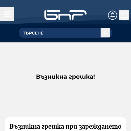
Възникна грешка!
Възникна грешка при зареждането