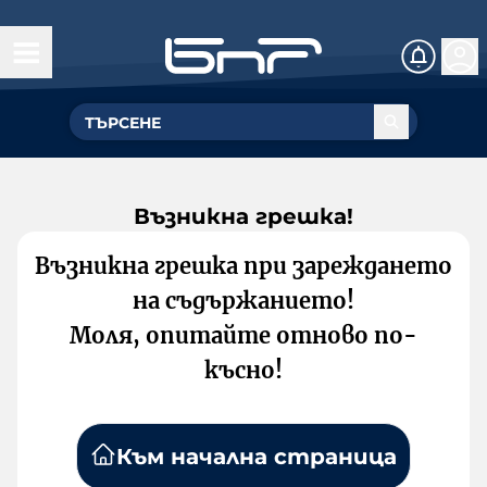
Възникна грешка!
Възникна грешка при зареждането
на съдържанието!
Моля, опитайте отново по-
късно!
Към начална страница