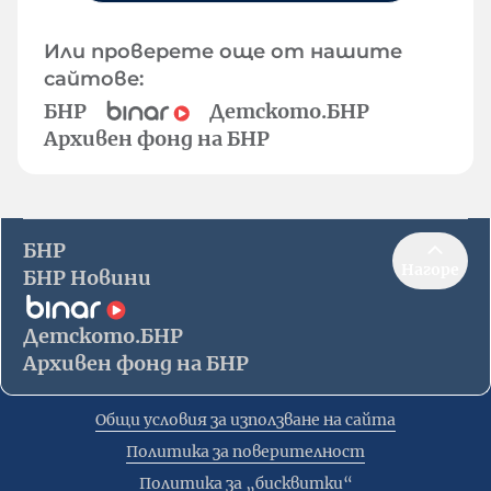
Или проверете още от нашите
сайтове:
БНР
Детското.БНР
Архивен фонд на БНР
БНР
Нагоре
БНР Новини
Детското.БНР
Архивен фонд на БНР
Общи условия за използване на сайта
Политика за поверителност
Политика за „бисквитки“