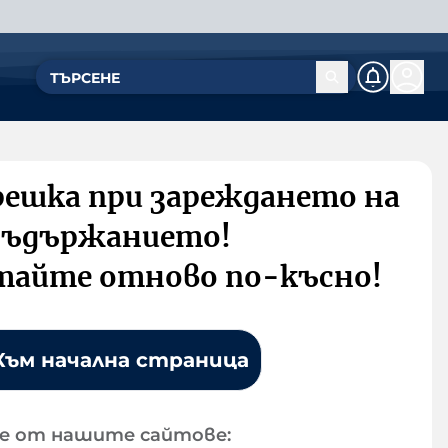
решка при зареждането на
съдържанието!
тайте отново по-късно!
Към начална страница
е от нашите сайтове: