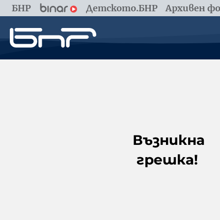
БНР
Детското.БНР
Архивен фо
Възникна
грешка!