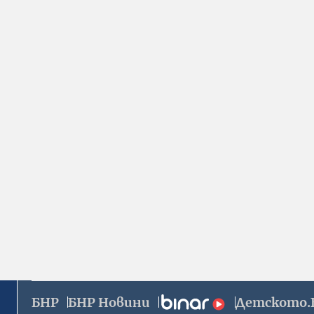
БНР
БНР Новини
Детското.