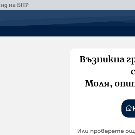
нд на БНР
Възникна г
Моля, опи
Или проверете ощ