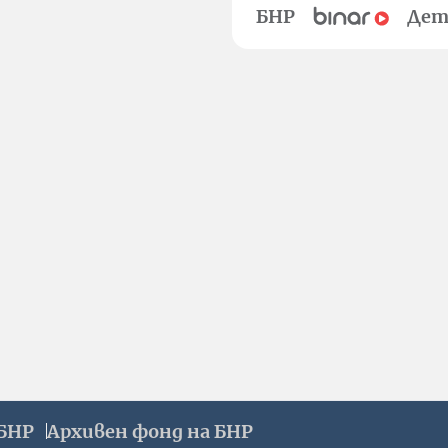
БНР
Дет
БНР
Архивен фонд на БНР