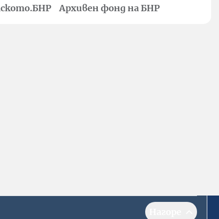
ското.БНР
Архивен фонд на БНР
Нагоре