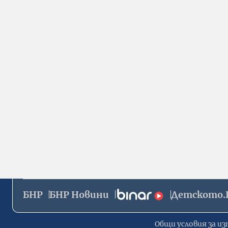
БНР
БНР Новини
Детското.
Общи условия за из