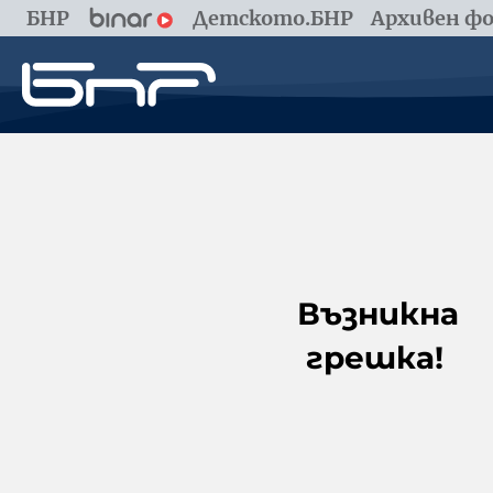
БНР
Детското.БНР
Архивен фо
Възникна
грешка!