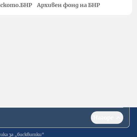
ското.БНР
Архивен фонд на БНР
Нагоре
ика за „бисквитки“