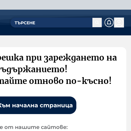
решка при зареждането на
съдържанието!
тайте отново по-късно!
Към начална страница
е от нашите сайтове: