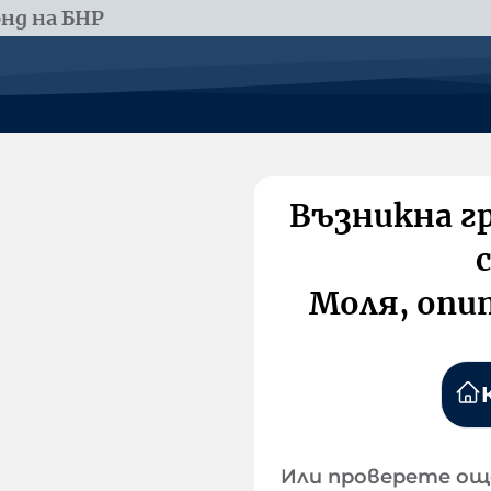
нд на БНР
Възникна г
Моля, опи
Или проверете ощ