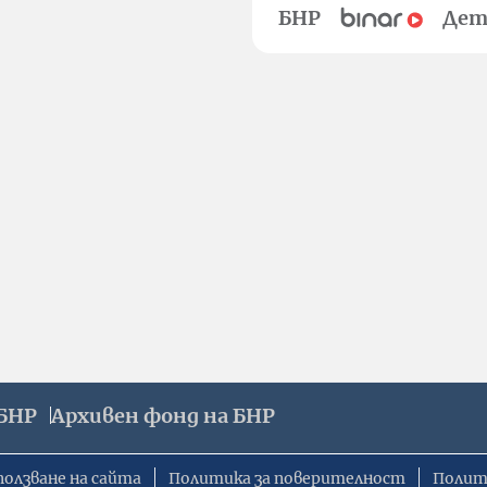
БНР
Дет
БНР
Архивен фонд на БНР
ползване на сайта
Политика за поверителност
Полит