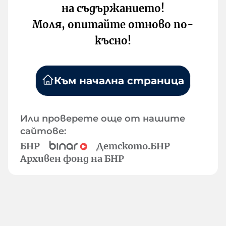
на съдържанието!
Моля, опитайте отново по-
късно!
Към начална страница
Или проверете още от нашите
сайтове:
БНР
Детското.БНР
Архивен фонд на БНР