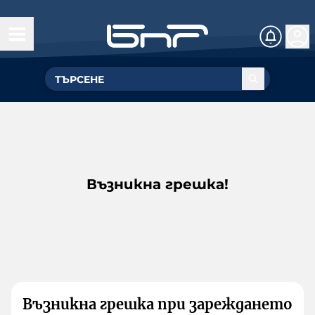
Възникна грешка!
Възникна грешка при зареждането