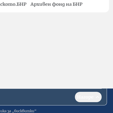
ското.БНР
Архивен фонд на БНР
Нагоре
ика за „бисквитки“