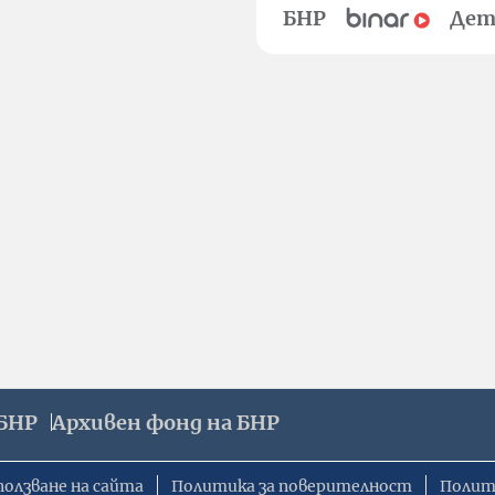
БНР
Дет
БНР
Архивен фонд на БНР
ползване на сайта
Политика за поверителност
Полит