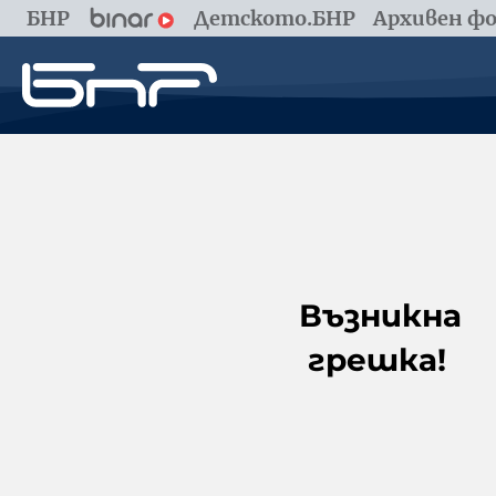
БНР
Детското.БНР
Архивен фо
Възникна
грешка!