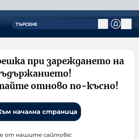
решка при зареждането на
съдържанието!
тайте отново по-късно!
Към начална страница
е от нашите сайтове: