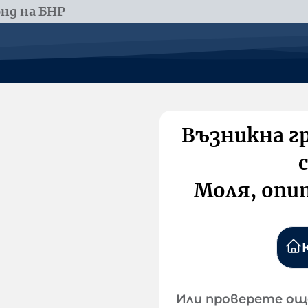
нд на БНР
Възникна г
Моля, опи
Или проверете ощ