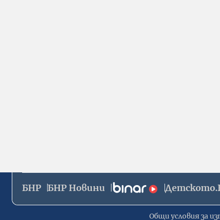
БНР
БНР Новини
Детското.
Общи условия за из