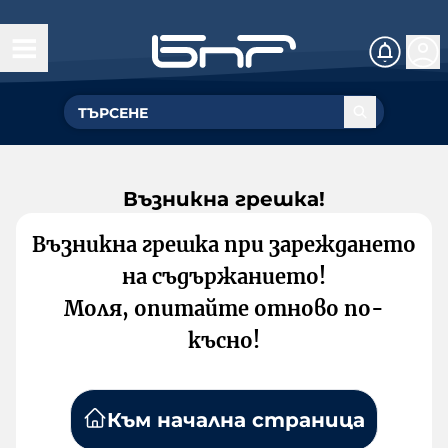
Възникна грешка!
Възникна грешка при зареждането
на съдържанието!
Моля, опитайте отново по-
късно!
Към начална страница