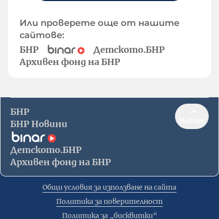
Или проверете още от нашите
сайтове:
БНР
Детското.БНР
Архивен фонд на БНР
БНР
Нагоре
БНР Новини
Детското.БНР
Архивен фонд на БНР
Общи условия за използване на сайта
Политика за поверителност
Политика за „бисквитки“