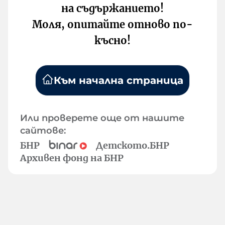
на съдържанието!
Моля, опитайте отново по-
късно!
Към начална страница
Или проверете още от нашите
сайтове:
БНР
Детското.БНР
Архивен фонд на БНР