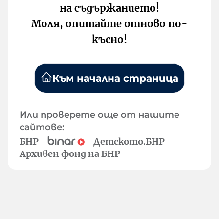
на съдържанието!
Моля, опитайте отново по-
късно!
Към начална страница
Или проверете още от нашите
сайтове:
БНР
Детското.БНР
Архивен фонд на БНР