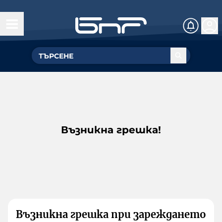
Възникна грешка!
Възникна грешка при зареждането