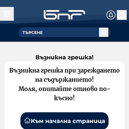
Възникна грешка!
Възникна грешка при зареждането
на съдържанието!
Моля, опитайте отново по-
късно!
Към начална страница