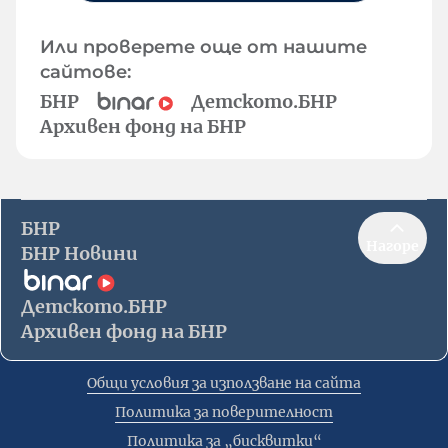
Или проверете още от нашите
сайтове:
БНР
Детското.БНР
Архивен фонд на БНР
БНР
Нагоре
БНР Новини
Детското.БНР
Архивен фонд на БНР
Общи условия за използване на сайта
Политика за поверителност
Политика за „бисквитки“