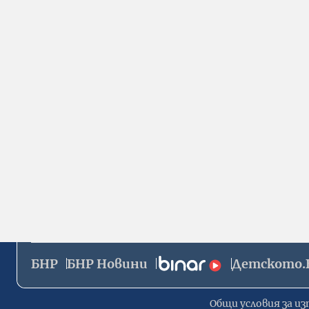
БНР
БНР Новини
Детското.
Общи условия за из