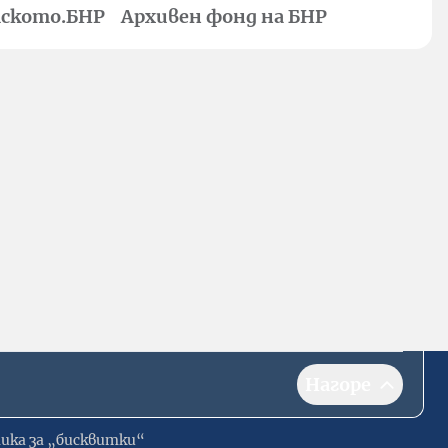
ското.БНР
Архивен фонд на БНР
Нагоре
ика за „бисквитки“