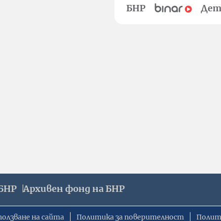
БНР
Дет
БНР
Архивен фонд на БНР
ползване на сайта
Политика за поверителност
Полит