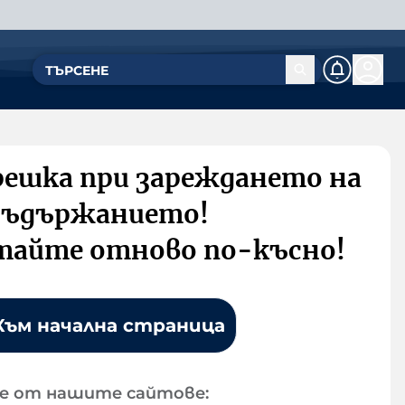
решка при зареждането на
съдържанието!
тайте отново по-късно!
Към начална страница
е от нашите сайтове: