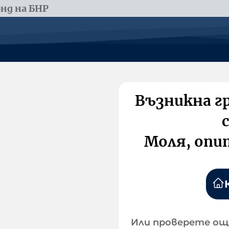
нд на БНР
Възникна г
Моля, опи
Или проверете ощ