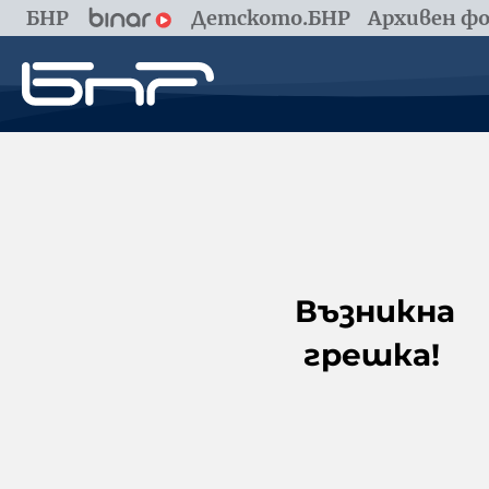
БНР
Детското.БНР
Архивен фо
Възникна
грешка!