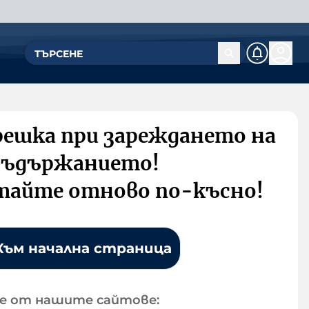
решка при зареждането на
съдържанието!
тайте отново по-късно!
Към начална страница
е от нашите сайтове: