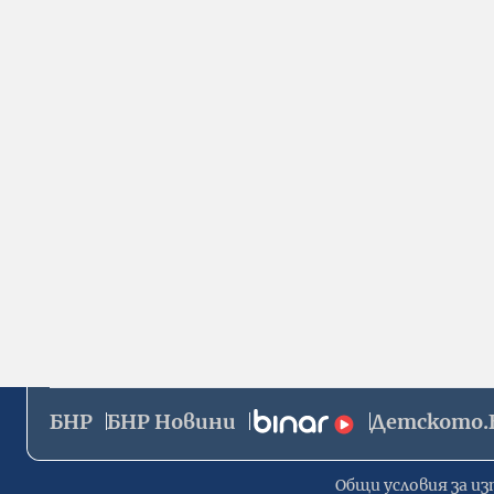
БНР
БНР Новини
Детското.
Общи условия за из