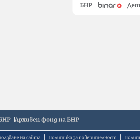
БНР
Дет
БНР
Архивен фонд на БНР
ползване на сайта
Политика за поверителност
Полит