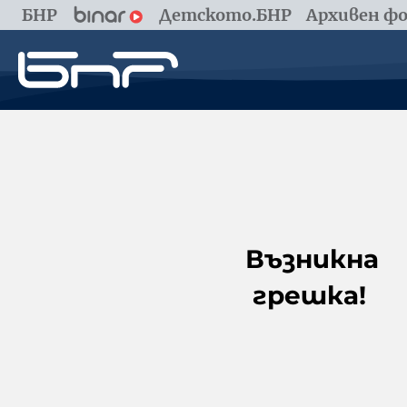
БНР
Детското.БНР
Архивен фо
Възникна
грешка!