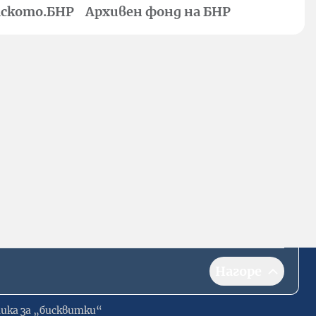
ското.БНР
Архивен фонд на БНР
Нагоре
ика за „бисквитки“