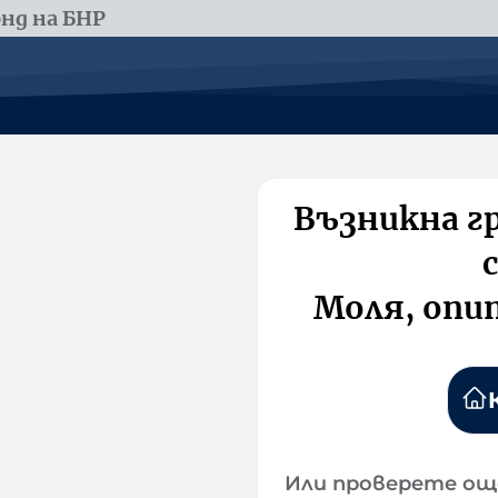
нд на БНР
Възникна г
Моля, опи
Или проверете ощ