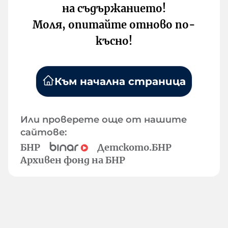
на съдържанието!
Моля, опитайте отново по-
късно!
Към начална страница
Или проверете още от нашите
сайтове:
БНР
Детското.БНР
Архивен фонд на БНР