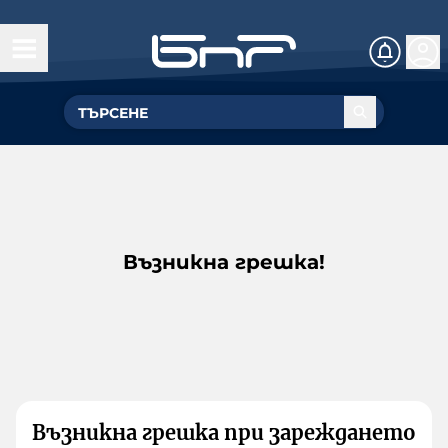
Възникна грешка!
Възникна грешка при зареждането