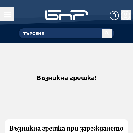
Възникна грешка!
Възникна грешка при зареждането