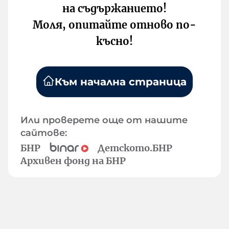
на съдържанието!
Моля, опитайте отново по-
късно!
Към начална страница
Или проверете още от нашите
сайтове:
БНР
Детското.БНР
Архивен фонд на БНР