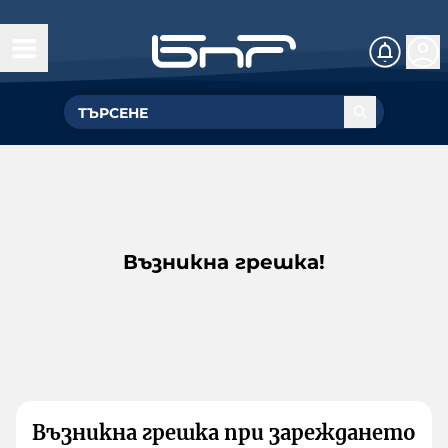
Възникна грешка!
Възникна грешка при зареждането