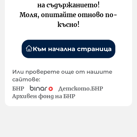
на съдържанието!
Моля, опитайте отново по-
късно!
Към начална страница
Или проверете още от нашите
сайтове:
БНР
Детското.БНР
Архивен фонд на БНР