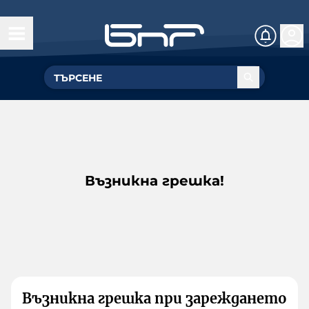
Възникна грешка!
Възникна грешка при зареждането