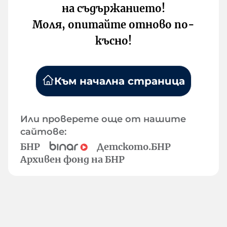
на съдържанието!
Моля, опитайте отново по-
късно!
Към начална страница
Или проверете още от нашите
сайтове:
БНР
Детското.БНР
Архивен фонд на БНР