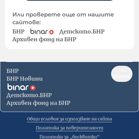
Или проверете още от нашите
сайтове:
БНР
Детското.БНР
Архивен фонд на БНР
БНР
Нагоре
БНР Новини
Детското.БНР
Архивен фонд на БНР
Общи условия за използване на сайта
Политика за поверителност
Политика за „бисквитки“