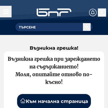
Възникна грешка!
Възникна грешка при зареждането
на съдържанието!
Моля, опитайте отново по-
късно!
Към начална страница