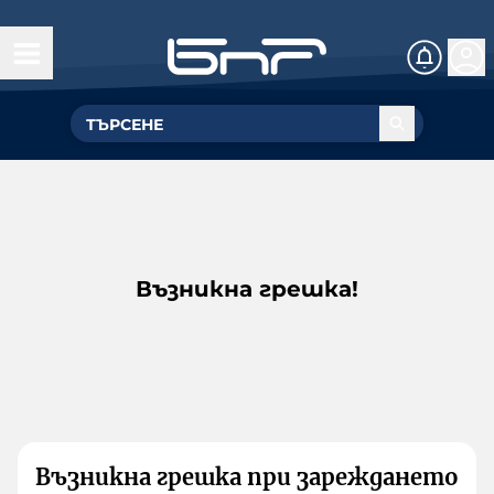
Възникна грешка!
Възникна грешка при зареждането