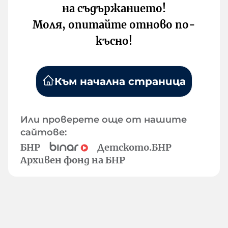
на съдържанието!
Моля, опитайте отново по-
късно!
Към начална страница
Или проверете още от нашите
сайтове:
БНР
Детското.БНР
Архивен фонд на БНР