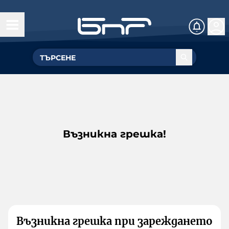
Възникна грешка!
Възникна грешка при зареждането