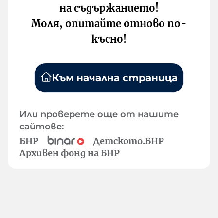
на съдържанието!
Моля, опитайте отново по-
късно!
Към начална страница
Или проверете още от нашите
сайтове:
БНР
Детското.БНР
Архивен фонд на БНР