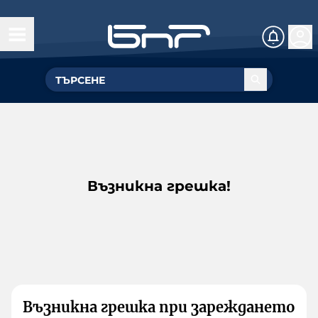
Възникна грешка!
Възникна грешка при зареждането