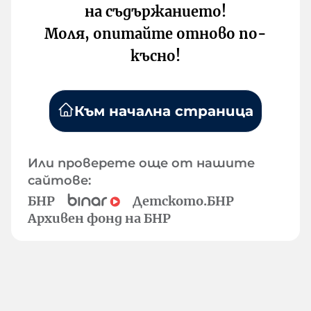
на съдържанието!
Моля, опитайте отново по-
късно!
Към начална страница
Или проверете още от нашите
сайтове:
БНР
Детското.БНР
Архивен фонд на БНР