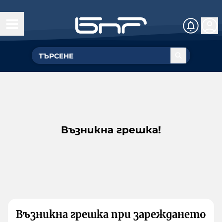
Възникна грешка!
Възникна грешка при зареждането