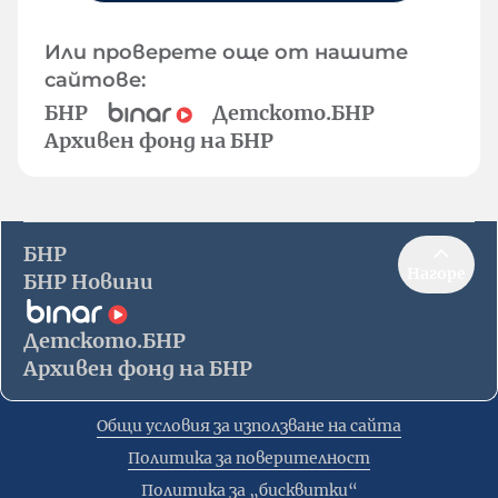
Или проверете още от нашите
сайтове:
БНР
Детското.БНР
Архивен фонд на БНР
БНР
Нагоре
БНР Новини
Детското.БНР
Архивен фонд на БНР
Общи условия за използване на сайта
Политика за поверителност
Политика за „бисквитки“