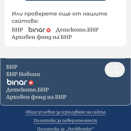
Или проверете още от нашите
сайтове:
БНР
Детското.БНР
Архивен фонд на БНР
БНР
Нагоре
БНР Новини
Детското.БНР
Архивен фонд на БНР
Общи условия за използване на сайта
Политика за поверителност
Политика за „бисквитки“