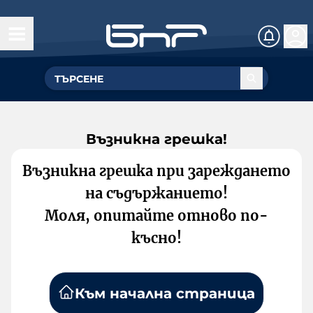
Възникна грешка!
Възникна грешка при зареждането
на съдържанието!
Моля, опитайте отново по-
късно!
Към начална страница