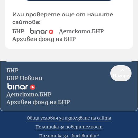
Или проверете още от нашите
сайтове:
БНР
Детското.БНР
Архивен фонд на БНР
БНР
Нагоре
БНР Новини
Детското.БНР
Архивен фонд на БНР
Общи условия за използване на сайта
Политика за поверителност
Политика за „бисквитки“