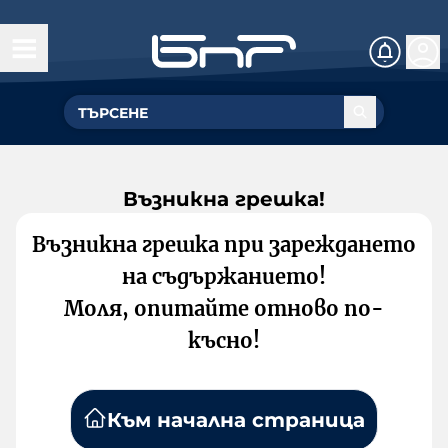
Възникна грешка!
Възникна грешка при зареждането
на съдържанието!
Моля, опитайте отново по-
късно!
Към начална страница