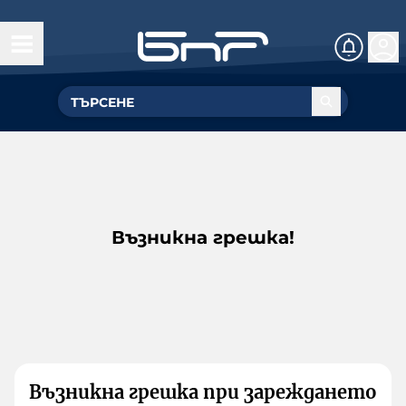
Възникна грешка!
Възникна грешка при зареждането