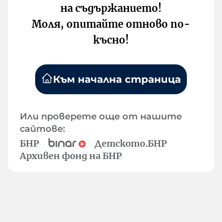
на съдържанието!
Моля, опитайте отново по-
късно!
Към начална страница
Или проверете още от нашите
сайтове:
БНР
Детското.БНР
Архивен фонд на БНР