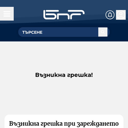
Възникна грешка!
Възникна грешка при зареждането