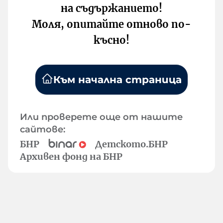
на съдържанието!
Моля, опитайте отново по-
късно!
Към начална страница
Или проверете още от нашите
сайтове:
БНР
Детското.БНР
Архивен фонд на БНР