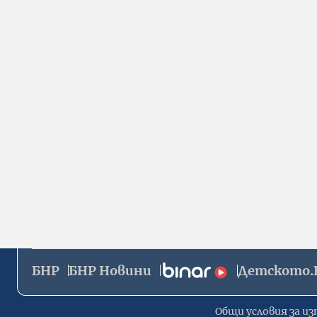
БНР
БНР Новини
Детското.
Общи условия за из