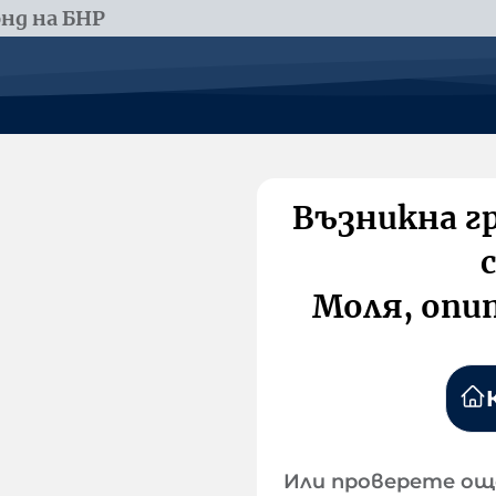
нд на БНР
Възникна г
Моля, опи
Или проверете ощ