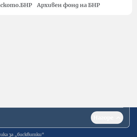
ското.БНР
Архивен фонд на БНР
Нагоре
ика за „бисквитки“