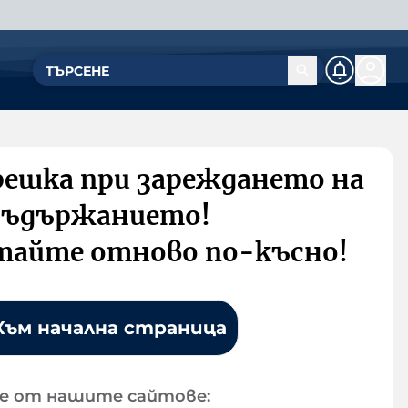
решка при зареждането на
съдържанието!
тайте отново по-късно!
Към начална страница
е от нашите сайтове: