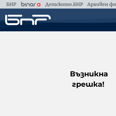
БНР
Детското.БНР
Архивен фо
Възникна
грешка!