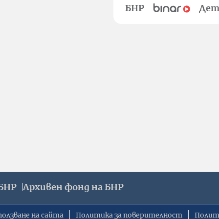
БНР
Дет
БНР
Архивен фонд на БНР
ползване на сайта
Политика за поверителност
Полит