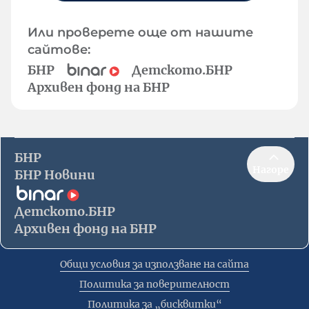
Или проверете още от нашите
сайтове:
БНР
Детското.БНР
Архивен фонд на БНР
БНР
Нагоре
БНР Новини
Детското.БНР
Архивен фонд на БНР
Общи условия за използване на сайта
Политика за поверителност
Политика за „бисквитки“