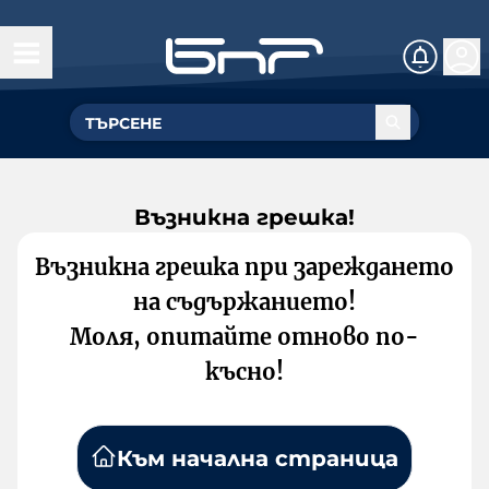
Възникна грешка!
Възникна грешка при зареждането
на съдържанието!
Моля, опитайте отново по-
късно!
Към начална страница