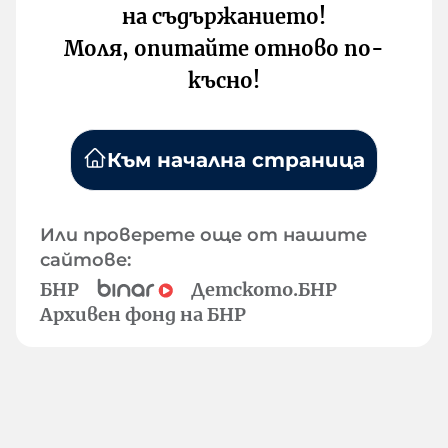
на съдържанието!
Моля, опитайте отново по-
късно!
Към начална страница
Или проверете още от нашите
сайтове:
БНР
Детското.БНР
Архивен фонд на БНР