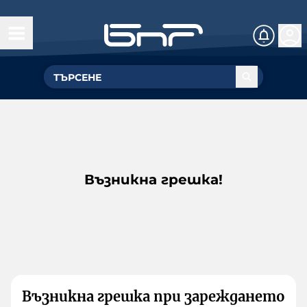
Възникна грешка!
Възникна грешка при зареждането