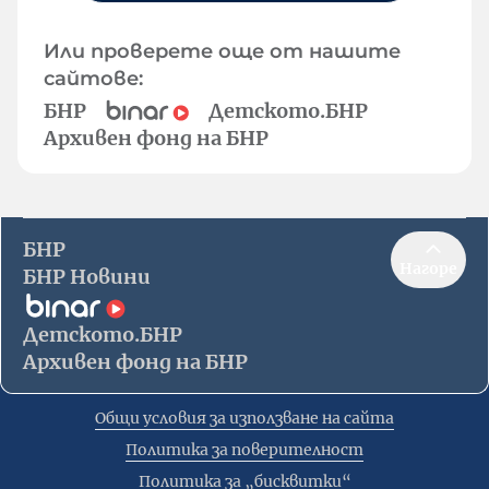
Или проверете още от нашите
сайтове:
БНР
Детското.БНР
Архивен фонд на БНР
БНР
Нагоре
БНР Новини
Детското.БНР
Архивен фонд на БНР
Общи условия за използване на сайта
Политика за поверителност
Политика за „бисквитки“