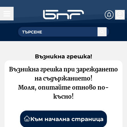
Възникна грешка!
Възникна грешка при зареждането
на съдържанието!
Моля, опитайте отново по-
късно!
Към начална страница