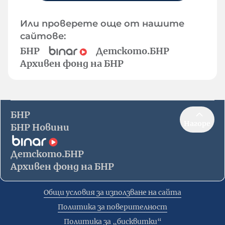
Или проверете още от нашите
сайтове:
БНР
Детското.БНР
Архивен фонд на БНР
БНР
Нагоре
БНР Новини
Детското.БНР
Архивен фонд на БНР
Общи условия за използване на сайта
Политика за поверителност
Политика за „бисквитки“