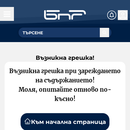
Възникна грешка!
Възникна грешка при зареждането
на съдържанието!
Моля, опитайте отново по-
късно!
Към начална страница