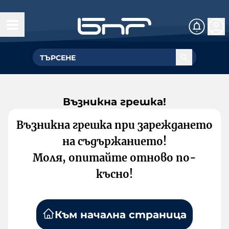
Възникна грешка!
Възникна грешка при зареждането
на съдържанието!
Моля, опитайте отново по-
късно!
Към начална страница