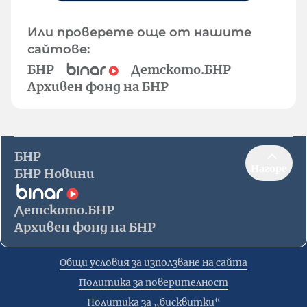
Или проверете още от нашите
сайтове:
БНР
Детското.БНР
Архивен фонд на БНР
БНР
Нагоре
БНР Новини
Детското.БНР
Архивен фонд на БНР
Общи условия за използване на сайта
Политика за поверителност
Политика за „бисквитки“