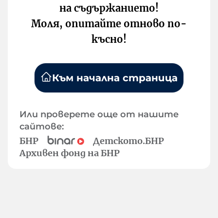
на съдържанието!
Моля, опитайте отново по-
късно!
Към начална страница
Или проверете още от нашите
сайтове:
БНР
Детското.БНР
Архивен фонд на БНР