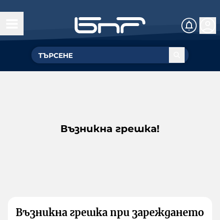
Възникна грешка!
Възникна грешка при зареждането