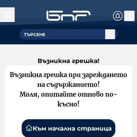
Възникна грешка!
Възникна грешка при зареждането
на съдържанието!
Моля, опитайте отново по-
късно!
Към начална страница