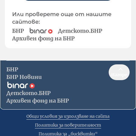
Или проверете още от нашите
сайтове:
БНР
Детското.БНР
Архивен фонд на БНР
БНР
Нагоре
БНР Новини
Детското.БНР
Архивен фонд на БНР
Общи условия за използване на сайта
Политика за поверителност
Политика за „бисквитки“