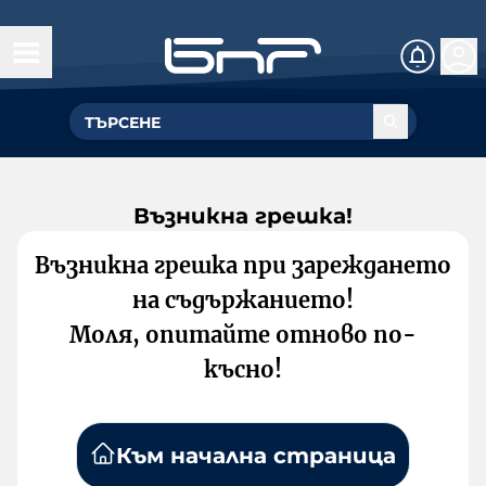
Възникна грешка!
Възникна грешка при зареждането
на съдържанието!
Моля, опитайте отново по-
късно!
Към начална страница