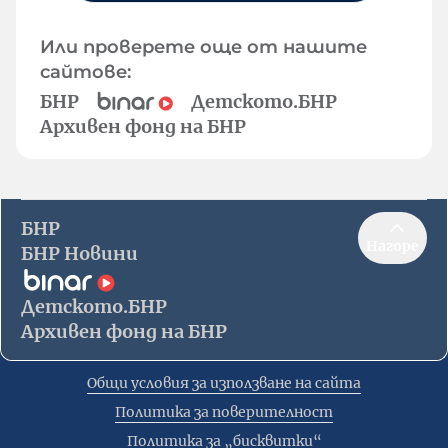
Или проверете още от нашите
сайтове:
БНР
Детското.БНР
Архивен фонд на БНР
БНР
Нагоре
БНР Новини
Детското.БНР
Архивен фонд на БНР
Общи условия за използване на сайта
Политика за поверителност
Политика за „бисквитки“