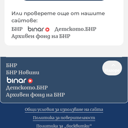
Или проверете още от нашите
сайтове:
БНР
Детското.БНР
Архивен фонд на БНР
БНР
Нагоре
БНР Новини
Детското.БНР
Архивен фонд на БНР
Общи условия за използване на сайта
Политика за поверителност
Политика за „бисквитки“