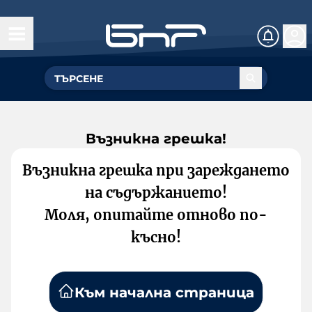
Възникна грешка!
Възникна грешка при зареждането
на съдържанието!
Моля, опитайте отново по-
късно!
Към начална страница