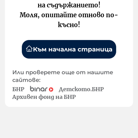
на съдържанието!
Моля, опитайте отново по-
късно!
Към начална страница
Или проверете още от нашите
сайтове:
БНР
Детското.БНР
Архивен фонд на БНР