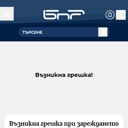
Възникна грешка!
Възникна грешка при зареждането