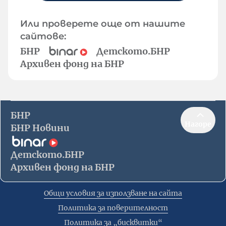
Или проверете още от нашите
сайтове:
БНР
Детското.БНР
Архивен фонд на БНР
БНР
Нагоре
БНР Новини
Детското.БНР
Архивен фонд на БНР
Общи условия за използване на сайта
Политика за поверителност
Политика за „бисквитки“