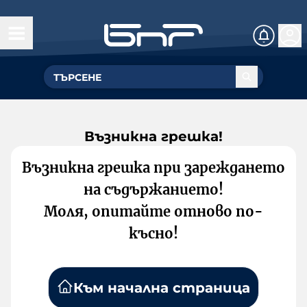
Възникна грешка!
Възникна грешка при зареждането
на съдържанието!
Моля, опитайте отново по-
късно!
Към начална страница