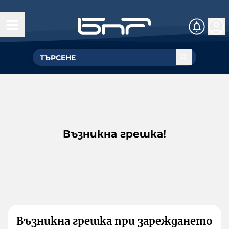
Възникна грешка!
Възникна грешка при зареждането