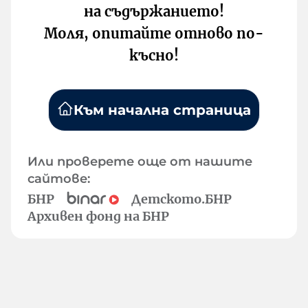
на съдържанието!
Моля, опитайте отново по-
късно!
Към начална страница
Или проверете още от нашите
сайтове:
БНР
Детското.БНР
Архивен фонд на БНР