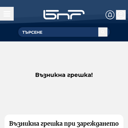
Възникна грешка!
Възникна грешка при зареждането