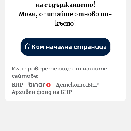
на съдържанието!
Моля, опитайте отново по-
късно!
Към начална страница
Или проверете още от нашите
сайтове:
БНР
Детското.БНР
Архивен фонд на БНР