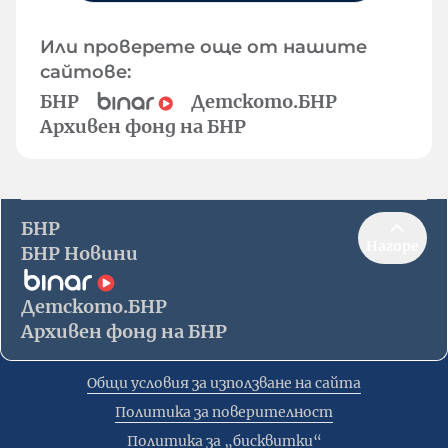
Или проверете още от нашите
сайтове:
БНР
Детското.БНР
Архивен фонд на БНР
БНР
Нагоре
БНР Новини
Детското.БНР
Архивен фонд на БНР
Общи условия за използване на сайта
Политика за поверителност
Политика за „бисквитки“