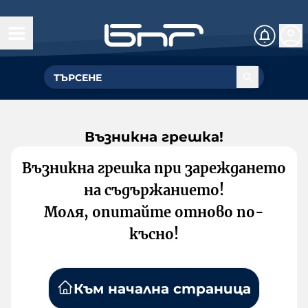
Възникна грешка!
Възникна грешка при зареждането
на съдържанието!
Моля, опитайте отново по-
късно!
Към начална страница