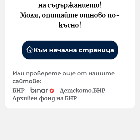
на съдържанието!
Моля, опитайте отново по-
късно!
Към начална страница
Или проверете още от нашите
сайтове:
БНР
Детското.БНР
Архивен фонд на БНР