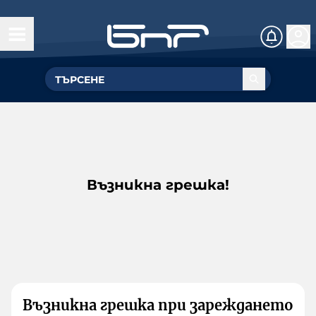
Възникна грешка!
Възникна грешка при зареждането