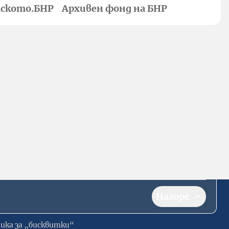
ското.БНР
Архивен фонд на БНР
Нагоре
ика за „бисквитки“