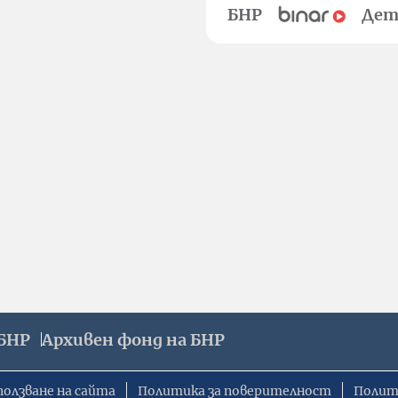
БНР
Дет
БНР
Архивен фонд на БНР
ползване на сайта
Политика за поверителност
Полит