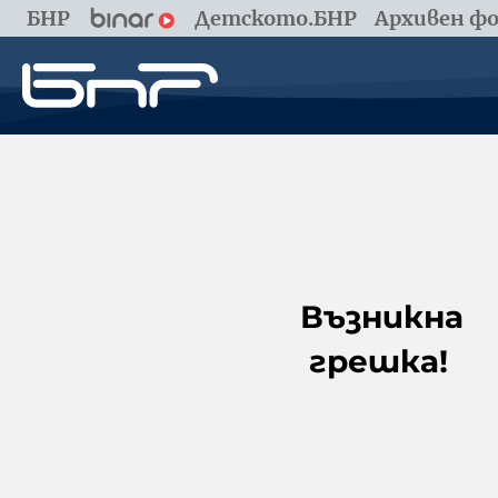
БНР
Детското.БНР
Архивен фо
Възникна
грешка!