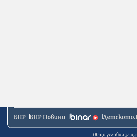
БНР
БНР Новини
Детското.
Общи условия за из