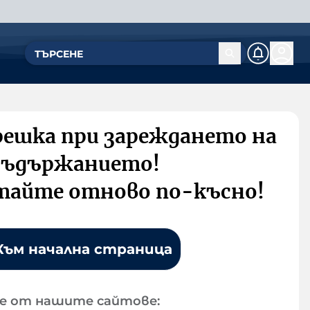
решка при зареждането на
съдържанието!
тайте отново по-късно!
Към начална страница
е от нашите сайтове: