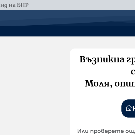
нд на БНР
Възникна г
Моля, опи
Или проверете ощ