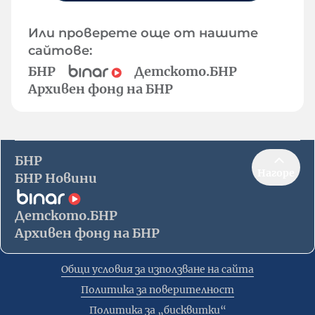
Или проверете още от нашите
сайтове:
БНР
Детското.БНР
Архивен фонд на БНР
БНР
Нагоре
БНР Новини
Детското.БНР
Архивен фонд на БНР
Общи условия за използване на сайта
Политика за поверителност
Политика за „бисквитки“