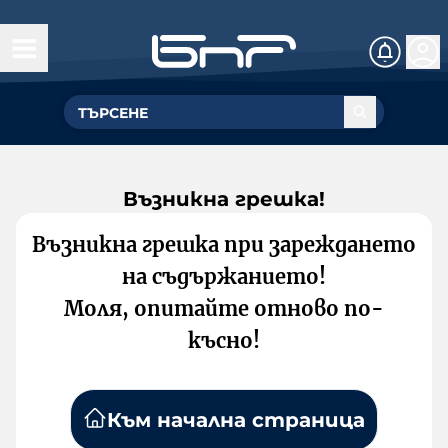
Възникна грешка!
Възникна грешка при зареждането
на съдържанието!
Моля, опитайте отново по-
късно!
Към начална страница