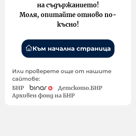
на съдържанието!
Моля, опитайте отново по-
късно!
Към начална страница
Или проверете още от нашите
сайтове:
БНР
Детското.БНР
Архивен фонд на БНР