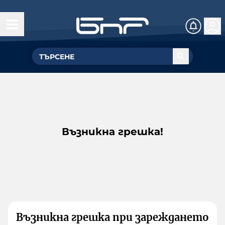
Възникна грешка!
Възникна грешка при зареждането