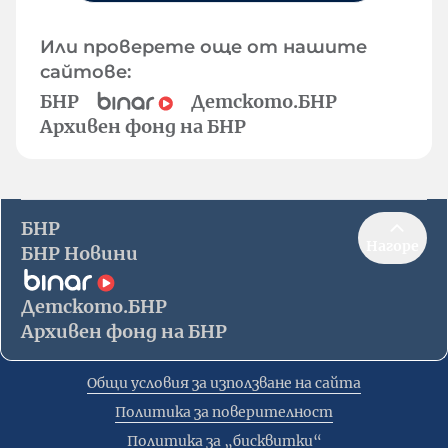
Или проверете още от нашите
сайтове:
БНР
Детското.БНР
Архивен фонд на БНР
БНР
Нагоре
БНР Новини
Детското.БНР
Архивен фонд на БНР
Общи условия за използване на сайта
Политика за поверителност
Политика за „бисквитки“