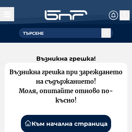
Възникна грешка!
Възникна грешка при зареждането
на съдържанието!
Моля, опитайте отново по-
късно!
Към начална страница