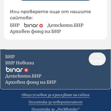
Или проверете още от нашите
сайтове:
БНР
Детското.БНР
Архивен фонд на БНР
БНР
Нагоре
БНР Новини
Детското.БНР
Архивен фонд на БНР
Общи условия за използване на сайта
Политика за поверителност
Политика за „бисквитки“