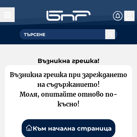
Възникна грешка!
Възникна грешка при зареждането
на съдържанието!
Моля, опитайте отново по-
късно!
Към начална страница