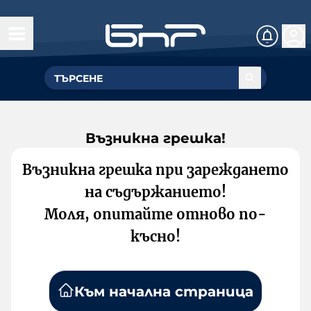
Възникна грешка!
Възникна грешка при зареждането
на съдържанието!
Моля, опитайте отново по-
късно!
Към начална страница