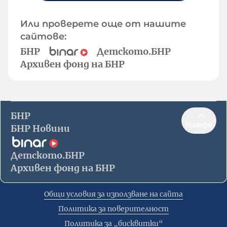
Или проверете още от нашите
сайтове:
БНР
Детското.БНР
Архивен фонд на БНР
БНР
Нагоре
БНР Новини
Детското.БНР
Архивен фонд на БНР
Общи условия за използване на сайта
Политика за поверителност
Политика за „бисквитки“