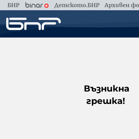
БНР
Детското.БНР
Архивен фо
Възникна
грешка!