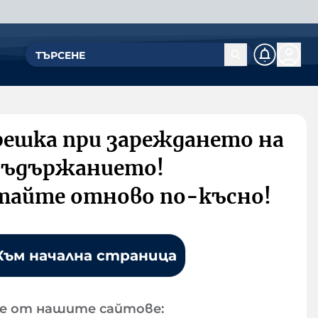
решка при зареждането на
съдържанието!
тайте отново по-късно!
Към начална страница
е от нашите сайтове: