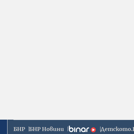
БНР
БНР Новини
Детското.