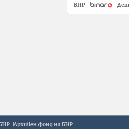
БНР
Дет
БНР
Архивен фонд на БНР