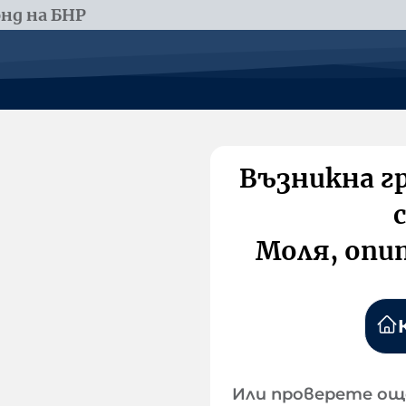
нд на БНР
Възникна г
Моля, опи
Или проверете ощ