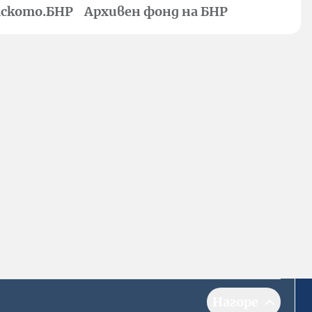
ското.БНР
Архивен фонд на БНР
Нагоре